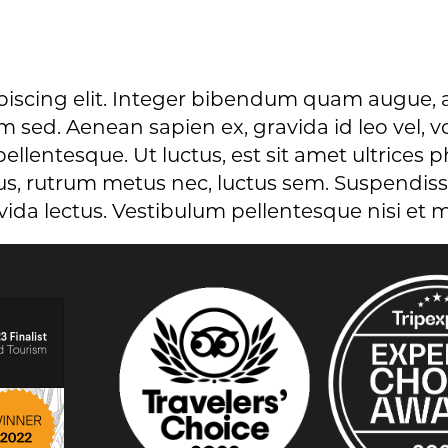
piscing elit. Integer bibendum quam augue, a
uam sed. Aenean sapien ex, gravida id leo vel
llentesque. Ut luctus, est sit amet ultrices ph
ibus, rutrum metus nec, luctus sem. Suspendisse
vida lectus. Vestibulum pellentesque nisi et m