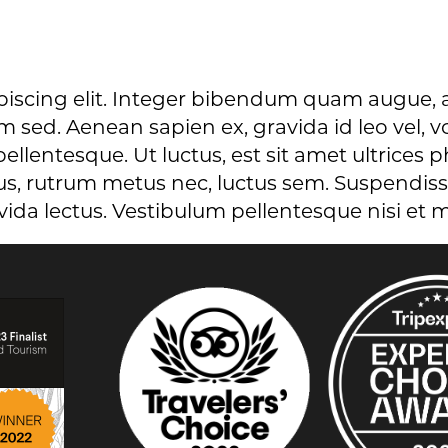
piscing elit. Integer bibendum quam augue, a
uam sed. Aenean sapien ex, gravida id leo vel
llentesque. Ut luctus, est sit amet ultrices ph
ibus, rutrum metus nec, luctus sem. Suspendisse
vida lectus. Vestibulum pellentesque nisi et m